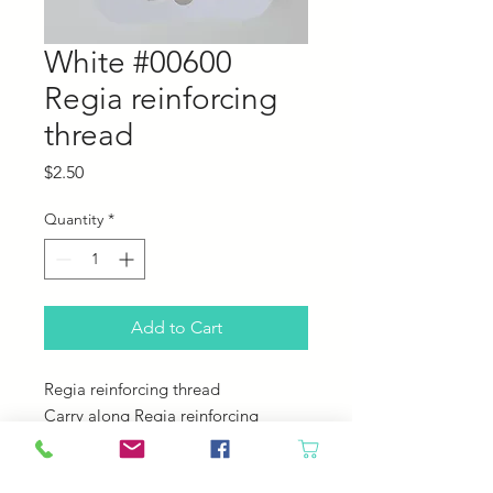
White #00600
Regia reinforcing
thread
Price
$2.50
Quantity
*
Add to Cart
Regia reinforcing thread
Carry along Regia reinforcing
thread while working toes and heels
on socks for some extra strength.