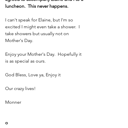
luncheon.  This never happens.
I can't speak for Elaine, but I'm so 
excited I might even take a shower.  I 
take showers but usually not on 
Mother's Day.
Enjoy your Mother's Day.  Hopefully it 
is as special as ours.
God Bless, Love ya, Enjoy it
Our crazy lives!
Monner
o 